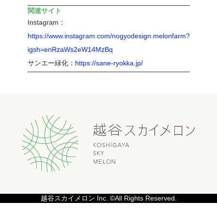
関連サイト
Instagram：
https://www.instagram.com/nogyodesign.melonfarm?
igsh=enRzaWs2eW14MzBq
サンエー緑化：
https://sane-ryokka.jp/
越谷スカイメロン Inc. ©All Rights Reserved.